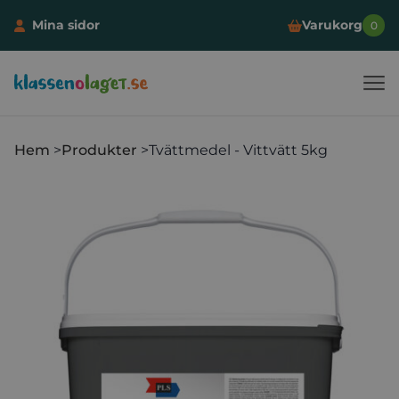
Mina sidor
Varukorg
0
Klassen och laget
Hoppa till innehåll
Hem
Produkter
Tvättmedel - Vittvätt 5kg