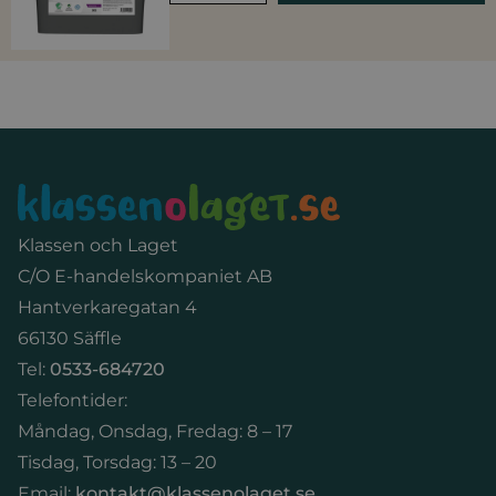
Sidfot
Klassen och Laget
C/O E-handelskompaniet AB
Hantverkaregatan 4
66130 Säffle
Tel:
0533-684720
Telefontider:
Måndag, Onsdag, Fredag: 8 – 17
Tisdag, Torsdag: 13 – 20
Email:
kontakt@klassenolaget.se