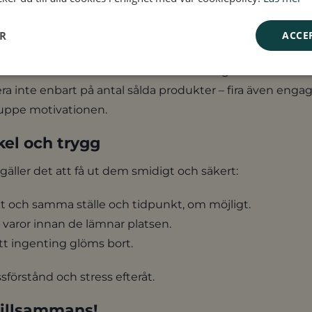
ngar
ER
ACCE
ket, och allt går inte alltid som planerat – och det är helt
åde tid och ekonomi. Bestäm också i förväg hur ni stötta
era inte enbart på antal sålda produkter – fira även en
 uppe motivationen.
kel och trygg
ller det att få ut dem smidigt och säkert:
t och samma ställe och tidpunkt, om möjligt.
ätt varor innan de lämnar platsen.
tt ingenting glöms bort.
sförstånd och stress efteråt.
 tillsammans!