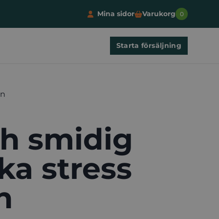
Mina sidor
Varukorg
0
Starta försäljning
en
ch smidig
ka stress
n