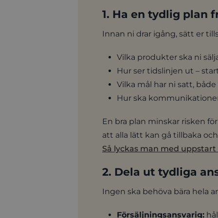
1. Ha en tydlig plan f
Innan ni drar igång, sätt er t
Vilka produkter ska ni sälj
Hur ser tidslinjen ut – st
Vilka mål har ni satt, båd
Hur ska kommunikationen
En bra plan minskar risken fö
att alla lätt kan gå tillbaka 
Så lyckas man med uppstart a
2. Dela ut tydliga 
Ingen ska behöva bära hela ans
Försäljningsansvarig:
hål