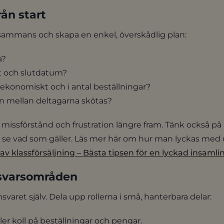
rån start
illsammans och skapa en enkel, överskådlig plan:
a?
art och slutdatum?
e ekonomiskt och i antal beställningar?
 mellan deltagarna skötas?
r missförstånd och frustration längre fram. Tänk också 
och se vad som gäller. Läs mer här om hur man lyckas med 
v klassförsäljning – Bästa tipsen för en lyckad insamli
ansvarsområden
varet själv. Dela upp rollerna i små, hanterbara delar:
ler koll på beställningar och pengar.