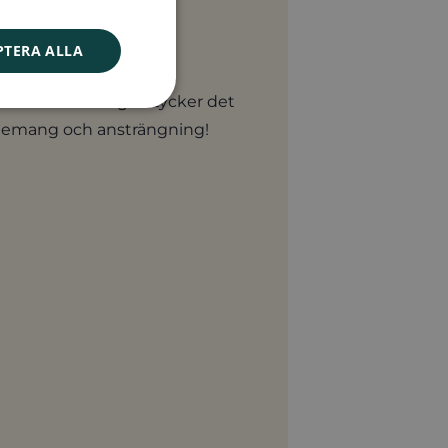
PTERA ALLA
 okej!
r varandra om någon tycker det
gagemang och ansträngning!