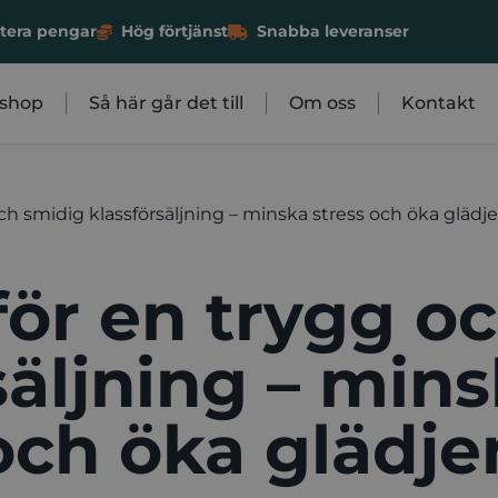
antera pengar
Hög förtjänst
Snabba leveranser
shop
Så här går det till
Om oss
Kontakt
och smidig klassförsäljning – minska stress och öka glädj
för en trygg o
säljning – mins
och öka glädje