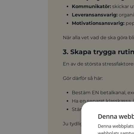
Kommunikatör:
skickar u
Leveransansvarig:
organi
Motivationsansvarig:
pep
När alla vet vad de ska göra bl
3. Skapa trygga ruti
En av de största stressfaktore
Gör därför så här:
Bestäm EN betalkanal, exe
Ha en separat klasskassa,
Stäm av regelbundet hur
Denna webb
Ju tydligare och säkrare rutin
Denna webbplats 
webbplats samtyck