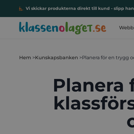
Vi skickar produkterna direkt till kund - slipp h
Klassen och laget
Webb
Hoppa till innehåll
Hem
Kunskapsbanken
Planera för en trygg 
Planera 
klassför