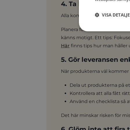
4. Ta höjd för motgå
VISA DETALJ
Alla kommer inte sälja lika myc
Planera för små buffertar i b
känns motigt. Ett tips: Fokus
Här
finns tips hur man håller
5. Gör leveransen en
När produkterna väl kommer gä
Dela ut produkterna på et
Kontrollera att alla fått r
Använd en checklista så a
Det här minskar risken för mis
6. Glöm inte att fira