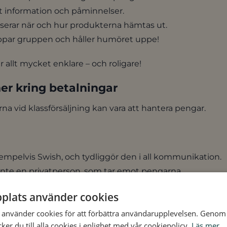
t information och påminnelser.
serar när och hur produkterna hämtas ut.
par gruppen och håller humöret uppe!
ir allt mycket enklare – och roligare!
ner kring betalningar
rna vid klassförsäljning kan vara att hantera pengar.
mpelvis Swish, och tydliggör den i all kommunikation.
 inte en privatperson, som tar emot pengarna.
 mycket som har kommit in.
plats använder cookies
er ni har, desto tryggare känns det för både kunder och sä
använder cookies för att förbättra användarupplevelsen. Genom 
er du till alla cookies i enlighet med vår cookiepolicy.
Läs mer