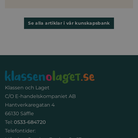
Se alla artiklar i vår kunskapsbank
Sidfot
Klassen och Laget
C/O E-handelskompaniet AB
Hantverkaregatan 4
66130 Säffle
Tel:
0533-684720
Telefontider: