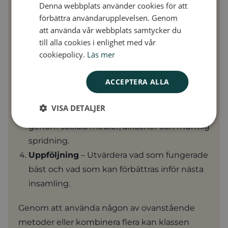
faktorer för en lyckad insamling:
Denna webbplats använder cookies för att
förbättra användarupplevelsen. Genom
Planering
– Se till att ha en tydlig plan och
att använda vår webbplats samtycker du
sätt upp ett mål för hur mycket pengar ni
till alla cookies i enlighet med vår
cookiepolicy.
Läs mer
vill samla in.
Engagemang
– Ju fler som engagerar sig,
ACCEPTERA ALLA
desto bättre. Både elever och föräldrar kan
bidra på olika sätt.
VISA DETALJER
Synlighet
– Marknadsför insamlingen
genom sociala medier, affischer och muntlig
spridning.
Uppföljning
– Utvärdera vad som fungerade
bäst och vad som kan förbättras inför nästa
insamling.
Genom att använda någon av ovanstående
metoder eller kombinera flera kan klassen