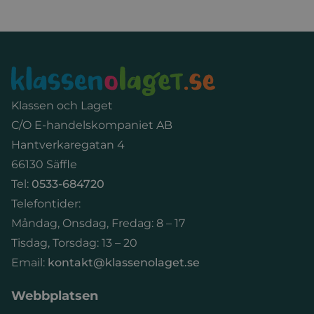
Sidfot
Klassen och Laget
C/O E-handelskompaniet AB
Hantverkaregatan 4
66130 Säffle
Tel:
0533-684720
Telefontider:
Måndag, Onsdag, Fredag: 8 – 17
Tisdag, Torsdag: 13 – 20
Email:
kontakt@klassenolaget.se
Webbplatsen