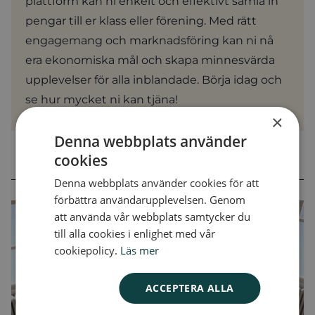
plattform kan ni enkelt och effektivt samla in
pengar till er klass eller förening. Med rätt
engagemang och marknadsföring kan ni nå
era ekonomiska mål och skapa minnesvärda
upplevelser för alla inblandade. Börja idag och
se hur mycket ni kan tjäna!
×
Denna webbplats använder
cookies
MER FRÅN KUNSKAPSBANKEN
Denna webbplats använder cookies för att
förbättra användarupplevelsen. Genom
att använda vår webbplats samtycker du
till alla cookies i enlighet med vår
cookiepolicy.
Läs mer
ACCEPTERA ALLA