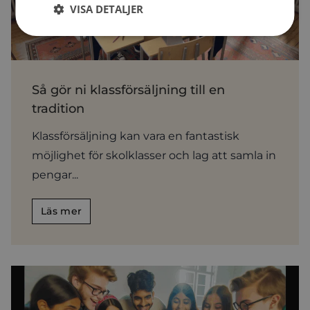
VISA DETALJER
Så gör ni klassförsäljning till en
tradition
Klassförsäljning kan vara en fantastisk
möjlighet för skolklasser och lag att samla in
pengar...
Läs mer