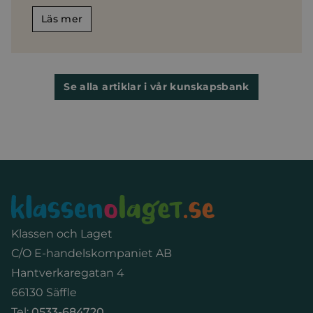
Läs mer
Se alla artiklar i vår kunskapsbank
Sidfot
Klassen och Laget
C/O E-handelskompaniet AB
Hantverkaregatan 4
66130 Säffle
Tel:
0533-684720