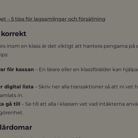
get – 5 tips för lagsamlingar och försäljning
 korrekt
örs inom en klass är det viktigt att hantera pengarna på 
ips:
r för kassan
– En lärare eller en klassförälder kan hjälpa t
 digital lista
– Skriv ner alla transaktioner så att ni ve
mlats in.
 gå till
– Se till att alla i klassen vet vad intäkterna anv
älgörenhet.
 lärdomar