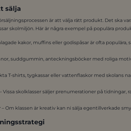
t sälja
örsäljningsprocessen är att välja rätt produkt. Det ska vara
sar skolmiljön. Här är några exempel på populära produk
agade kakor, muffins eller godispåsar är ofta populära, s
nor, suddgummin, anteckningsböcker med roliga motiv e
kta T-shirts, tygkassar eller vattenflaskor med skolans n
– Vissa skolklasser säljer prenumerationer på tidningar, ra
r
– Om klassen är kreativ kan ni sälja egentillverkade smyc
jningsstrategi