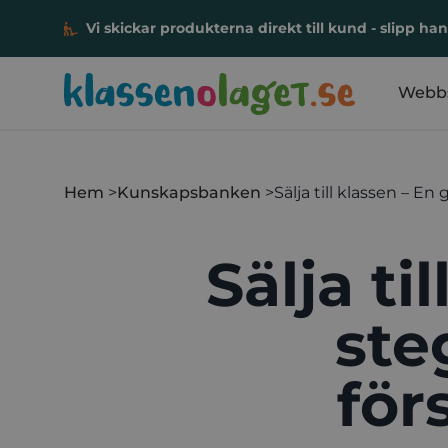
Vi skickar produkterna direkt till kund - slipp h
Klassen och laget
Webb
Hoppa till innehåll
Hem
Kunskapsbanken
Sälja till klassen – En 
Sälja ti
ste
för