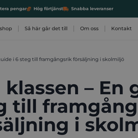
antera pengar
Hög förtjänst
Snabba leveranser
shop
Så här går det till
Om oss
Kontakt
guide i 6 steg till framgångsrik försäljning i skolmiljö
ll klassen – En 
g till framgång
säljning i skolm