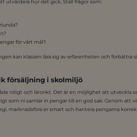
att utvärdera hur det gick. Ställ frågor som:
rlunda?
on?
 pengar för vårt mål?
ngen kan klassen lära sig av erfarenheten och förbättra s
 försäljning i skolmiljö
a både roligt och lärorikt. Det är en möjlighet att utvec
t som ni samlar in pengar till en god sak. Genom att väl
egi, marknadsföra er smart och hantera pengarna korrek