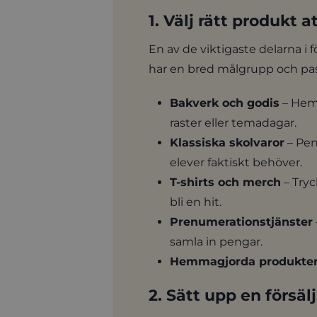
1. Välj rätt produkt at
En av de viktigaste delarna i f
har en bred målgrupp och pas
Bakverk och godis
– Heml
raster eller temadagar.
Klassiska skolvaror
– Pen
elever faktiskt behöver.
T-shirts och merch
– Tryc
bli en hit.
Prenumerationstjänster
samla in pengar.
Hemmagjorda produkte
2. Sätt upp en försäl