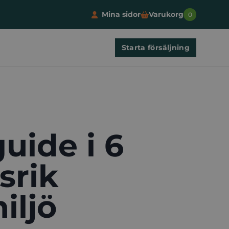
Mina sidor
Varukorg
0
Starta försäljning
guide i 6
srik
iljö