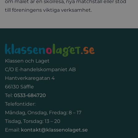
om målet är en skolresa, nya matchställ eller stöd
till föreningens viktiga verksamhet.
Sidfot
Klassen och Laget
C/O E-handelskompaniet AB
Hantverkaregatan 4
66130 Säffle
Tel:
0533-684720
Telefontider:
Måndag, Onsdag, Fredag: 8 – 17
Tisdag, Torsdag: 13 – 20
Email:
kontakt@klassenolaget.se