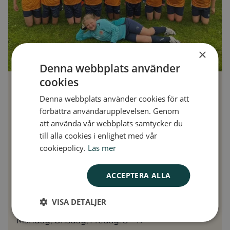
×
STARTA DIN EGNA
Denna webbplats använder
cookies
WEBSHOP
Denna webbplats använder cookies för att
förbättra användarupplevelsen. Genom
att använda vår webbplats samtycker du
Starta försäljning idag!
till alla cookies i enlighet med vår
cookiepolicy.
Läs mer
Kom igång direkt, regsitrera er försäljning i
formuläret. Har ni några frågor under
ACCEPTERA ALLA
registreringen är det enkelt att ringa till oss på
0533-684720
VISA DETALJER
Telefontider:
Måndag, Onsdag, Fredag: 8 – 17